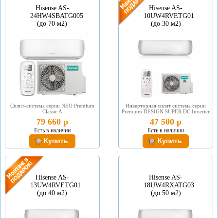
Hisense AS-
Hisense AS-
24HW4SBATG005
10UW4RVETG01
(до 70 м2)
(до 30 м2)
Сплит-система серии NEO Premium
Инверторная сплит система серии
Classic A
Premium DESIGN SUPER DC Inverter
79 660 р
47 500 р
Есть в наличии
Есть в наличии
Hisense AS-
Hisense AS-
13UW4RVETG01
18UW4RXATG03
(до 40 м2)
(до 50 м2)