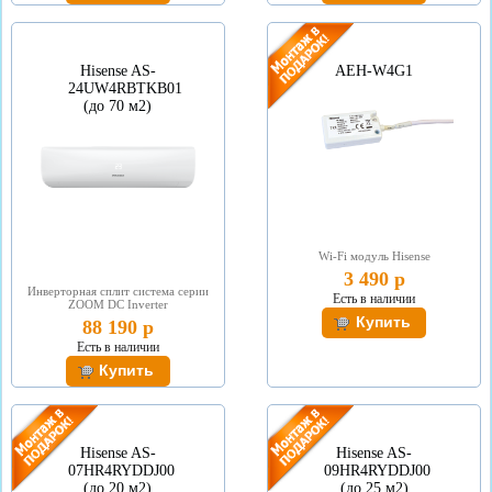
Hisense AS-
AEH-W4G1
24UW4RBTKB01
(до 70 м2)
Wi-Fi модуль Hisense
3 490 р
Инверторная сплит система серии
Есть в наличии
ZOOM DC Inverter
88 190 р
Есть в наличии
Hisense AS-
Hisense AS-
07HR4RYDDJ00
09HR4RYDDJ00
(до 20 м2)
(до 25 м2)