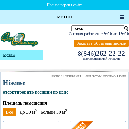
Полная версия сайта
МЕНЮ
9:00
19:00
Сегодня работаем с
до
Заказать обратный звонок
262-22-22
8(846)
Корзина
многоканальный телефон
Главная
/
Кондиционеры
/
Сплит-системы настенные
/
Hisense
Hisense
отсортировать позиции по цене
Площадь помещения:
2
2
Все
До 30 м
Больше 30 м