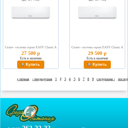
Сплит- система серии EASY Classic A
Сплит- система серии EASY Classic A
27 500 р
29 500 р
Есть в наличии
Есть в наличии
« первая
‹ предыдущая
1
2
3
4
5
6
7
8
9
следующая ›
послед