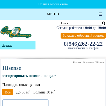
Полная версия сайта
МЕНЮ
9:00
19:00
Сегодня работаем с
до
Заказать обратный звонок
262-22-22
8(846)
Корзина
многоканальный телефон
Главная
/
Осушители
/
Hisense
Hisense
отсортировать позиции по цене
Площадь помещения:
2
2
Все
До 30 м
Больше 30 м