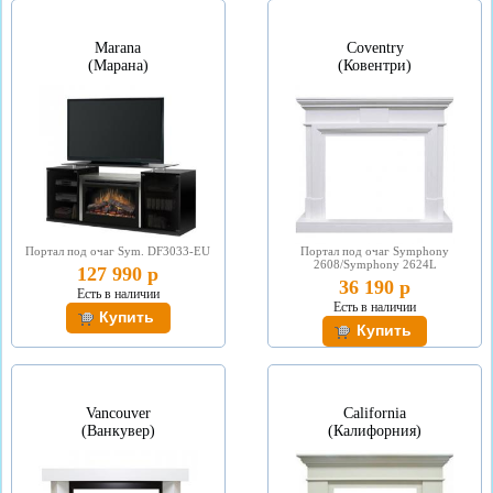
Marana
Coventry
(Марана)
(Ковентри)
Портал под очаг Sym. DF3033-EU
Портал под очаг Symphony
2608/Symphony 2624L
127 990 р
36 190 р
Есть в наличии
Есть в наличии
Vancouver
California
(Ванкувер)
(Калифорния)