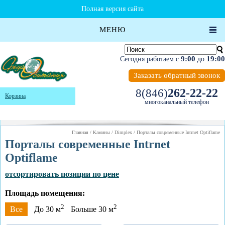
Полная версия сайта
МЕНЮ
9:00
19:00
Сегодня работаем с
до
Заказать обратный звонок
262-22-22
8(846)
Корзина
многоканальный телефон
Главная
/
Камины
/
Dimplex
/
Порталы современные Intrnet Optiflame
Порталы современные Intrnet
Optiflame
отсортировать позиции по цене
Площадь помещения:
2
2
Все
До 30 м
Больше 30 м