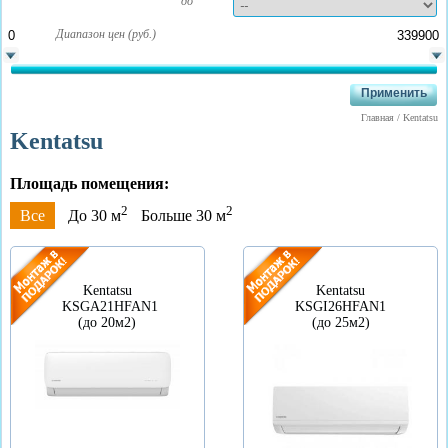
до
Диапазон цен (руб.)
Главная
/
Kentatsu
Kentatsu
Площадь помещения:
2
2
Все
До 30 м
Больше 30 м
Kentatsu
Kentatsu
KSGА21HFAN1
KSGI26HFAN1
(до 20м2)
(до 25м2)