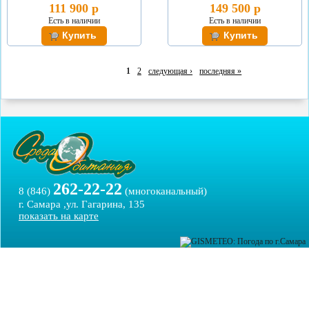
111 900 р
149 500 р
Есть в наличии
Есть в наличии
1
2
следующая ›
последняя »
262-22-22
8 (846)
(многоканальный)
г. Самара ,ул. Гагарина, 135
показать на карте