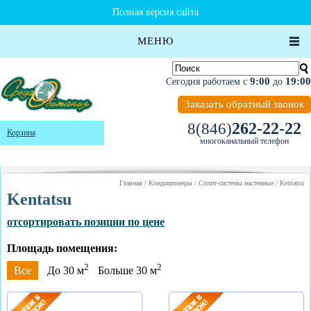
Полная версия сайта
МЕНЮ
9:00
19:00
Сегодня работаем с
до
Заказать обратный звонок
262-22-22
8(846)
Корзина
многоканальный телефон
Главная
/
Кондиционеры
/
Сплит-системы настенные
/
Kentatsu
Kentatsu
отсортировать позиции по цене
Площадь помещения:
2
2
Все
До 30 м
Больше 30 м