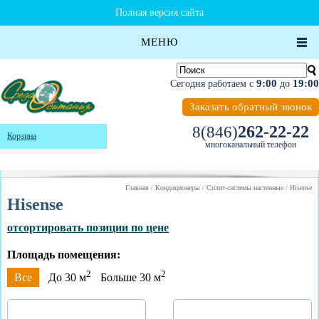
Полная версия сайта
МЕНЮ
9:00
19:00
Сегодня работаем с
до
Заказать обратный звонок
262-22-22
8(846)
Корзина
многоканальный телефон
Главная
/
Кондиционеры
/
Сплит-системы настенные
/
Hisense
Hisense
отсортировать позиции по цене
Площадь помещения:
2
2
Все
До 30 м
Больше 30 м