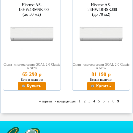
Hisense AS-
Hisense AS-
18HW4RMSKJ00
24HW4RВSKJ00
(до 50 м2)
(до 70 м2)
Сплит- система серии GOAL 2.0 Classic
Сплит- система серии GOAL 2.0 Classic
A NEW
A NEW
65 290 р
81 190 р
Есть в наличии
Есть в наличии
« первая
‹ предыдущая
1
2
3
4
5
6
7
8
9