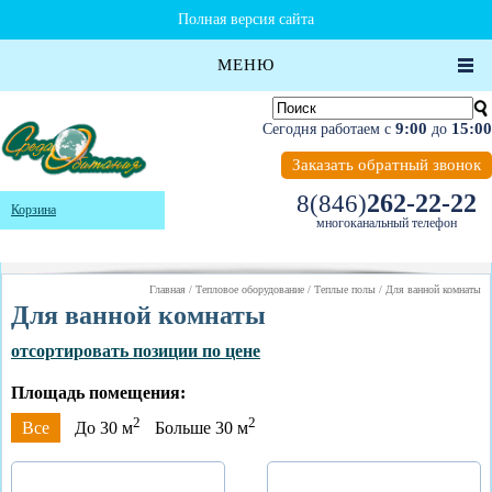
Полная версия сайта
МЕНЮ
9:00
15:00
Сегодня работаем с
до
Заказать обратный звонок
262-22-22
8(846)
Корзина
многоканальный телефон
Главная
/
Тепловое оборудование
/
Теплые полы
/
Для ванной комнаты
Для ванной комнаты
отсортировать позиции по цене
Площадь помещения:
2
2
Все
До 30 м
Больше 30 м