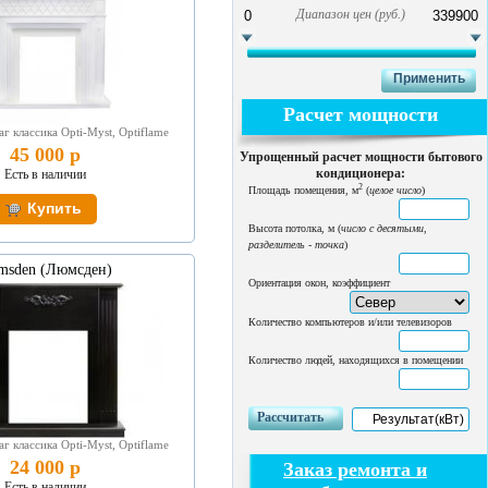
Диапазон цен (руб.)
Расчет мощности
г классика Opti-Myst, Optiflame
45 000 р
Упрощенный расчет мощности бытового
кондиционера:
Есть в наличии
2
Площадь помещения, м
(
целое число
)
Высота потолка, м (
число с десятыми,
разделитель - точка
)
msden (Люмсден)
Ориентация окон, коэффициент
Количество компьютеров и/или телевизоров
Количество людей, находящихся в помещении
Рассчитать
г классика Opti-Myst, Optiflame
24 000 р
Заказ ремонта и
Есть в наличии