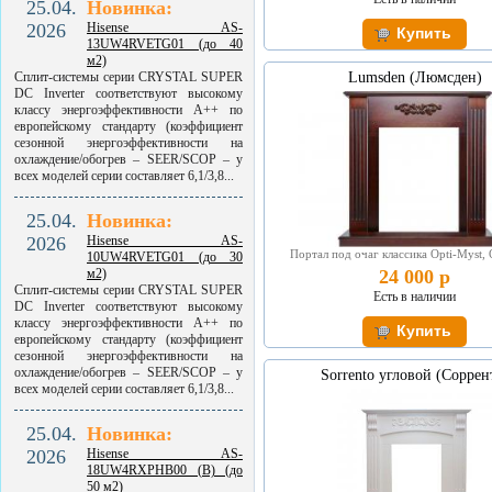
25.04.
Новинка:
2026
Hisense AS-
13UW4RVETG01 (до 40
м2)
Сплит-системы серии CRYSTAL SUPER
Lumsden (Люмсден)
DC Inverter соответствуют высокому
классу энергоэффективности A++ по
европейскому стандарту (коэффициент
сезонной энергоэффективности на
охлаждение/обогрев – SEER/SCOP – у
всех моделей серии составляет 6,1/3,8...
25.04.
Новинка:
2026
Hisense AS-
Портал под очаг классика Opti-Myst, 
10UW4RVETG01 (до 30
м2)
24 000 р
Сплит-системы серии CRYSTAL SUPER
Есть в наличии
DC Inverter соответствуют высокому
классу энергоэффективности A++ по
европейскому стандарту (коэффициент
сезонной энергоэффективности на
охлаждение/обогрев – SEER/SCOP – у
Sorrento угловой (Соррен
всех моделей серии составляет 6,1/3,8...
25.04.
Новинка:
2026
Hisense AS-
18UW4RXPHB00 (B) (до
50 м2)