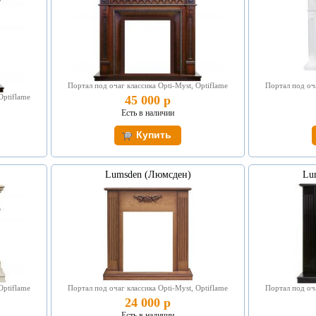
Портал под очаг классика Opti-Myst, Optiflame
Портал под оча
Optiflame
45 000 р
Есть в наличии
Lumsden (Люмсден)
Lu
Optiflame
Портал под очаг классика Opti-Myst, Optiflame
Портал под оча
24 000 р
Есть в наличии