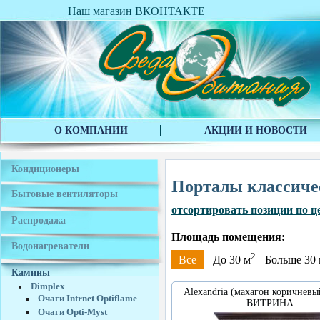
Наш магазин ВКОНТАКТЕ
О КОМПАНИИ
АКЦИИ И НОВОСТИ
Кондиционеры
Порталы классиче
Бытовые вентиляторы
отсортировать позиции по ц
Распродажа
Площадь помещения:
Водонагреватели
2
Все
До 30 м
Больше 30
Камины
Dimplex
Alexandria (махагон коричневы
Очаги Intrnet Optiflame
ВИТРИНА
Очаги Opti-Myst