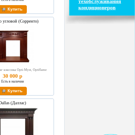
техобслуживания
кондиционеров
to угловой (Сорренто)
г классика Opti-Myst, Optiflame
30 000 р
Есть в наличии
Dallas (Даллас)