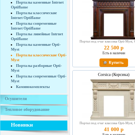
Порталы каменные Intrnet
Optiflame
Порталы классические
Intrnet Optiflame
Порталы современные
Intrnet Optiflame
Порталы линейные Intrnet
Optiflame
Портал под очаг классика Opti-Myst, 
Порталы каменные Opti-
22 500 р
Myst
Есть в наличии
Порталы классические Opti-
Myst
Порталы разборные Opti-
Myst
Corsica (Корсика)
Порталы современные Opti-
Myst
Каминокомплекты
Осушители
Тепловое оборудование
Портал под очаг классика Opti-Myst, 
Новинки
41 000 р
Есть в наличии