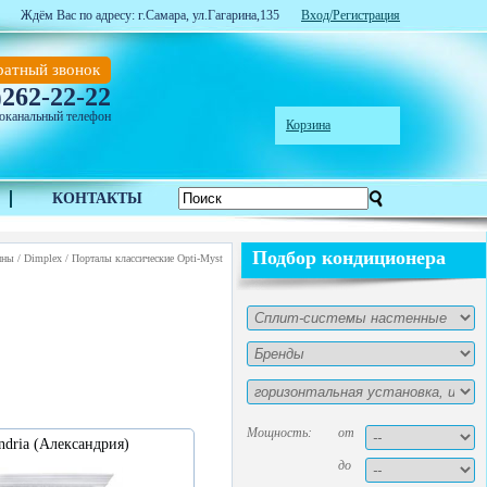
Ждём Вас по адресу: г.Самара, ул.Гагарина,135
Вход/Регистрация
ратный звонок
262-22-22
)
оканальный телефон
Корзина
КОНТАКТЫ
Подбор кондиционера
ины
/
Dimplex
/
Порталы классические Opti-Myst
Мощность:
от
ndria (Александрия)
до