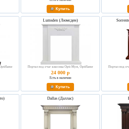
Lumsden (Люмсден)
Sorren
Optiflame
Портал под очаг классика Opti-Myst, Optiflame
Портал под оча
24 000 р
Есть в наличии
то)
Dallas (Даллас)