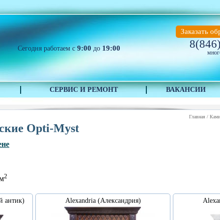
Заказать об
8(846
9:00
19:00
Сегодня работаем с
до
мног
СЕРВИС И РЕМОНТ
ВАКАНСИИ
Главная
/
Кам
ские Opti-Myst
ене
2
 м
й антик)
Alexandria (Александрия)
Alexa