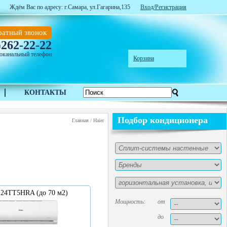
Ждём Вас по адресу: г.Самара, ул.Гагарина,135
Вход/Регистрация
ратный звонок
262-22-22
)
оканальный телефон
Корзина
КОНТАКТЫ
Подбор кондиционера
Главная
/
Haier
S24TT5HRA (до 70 м2)
Мощность:
от
до