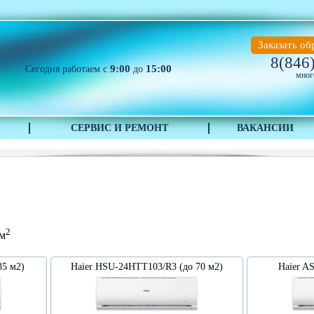
Заказать об
8(846
9:00
15:00
Сегодня работаем с
до
мног
СЕРВИС И РЕМОНТ
ВАКАНСИИ
2
 м
35 м2)
Haier HSU-24HTT103/R3 (до 70 м2)
Haier A