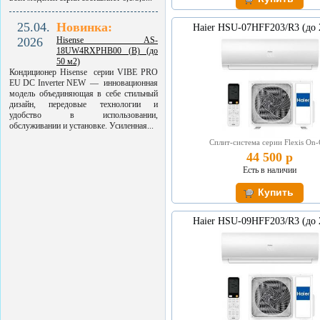
25.04.
Новинка:
Haier HSU-07HFF203/R3 (до 
2026
Hisense AS-
18UW4RXPHB00 (B) (до
50 м2)
Кондиционер Hisense серии VIBE PRO
EU DC Inverter NEW — инновационная
модель объединяющая в себе стильный
дизайн, передовые технологии и
удобство в использовании,
обслуживании и установке. Усиленная...
Сплит-система серии Flexis On-
44 500 р
Есть в наличии
Haier HSU-09HFF203/R3 (до 