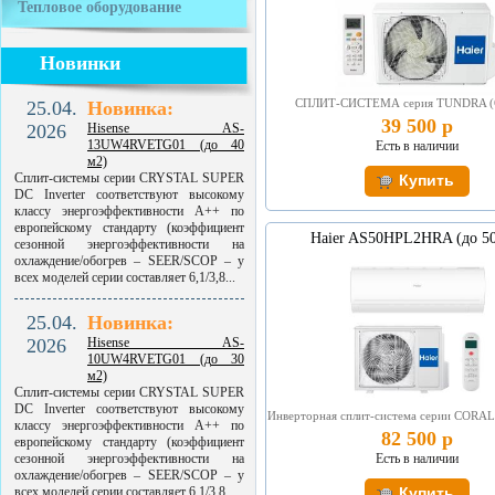
Тепловое оборудование
Новинки
СПЛИТ-СИСТЕМА серия TUNDRA (
25.04.
Новинка:
39 500 р
2026
Hisense AS-
13UW4RVETG01 (до 40
Есть в наличии
м2)
Сплит-системы серии CRYSTAL SUPER
DC Inverter соответствуют высокому
классу энергоэффективности A++ по
европейскому стандарту (коэффициент
Haier AS50HPL2HRA (до 50
сезонной энергоэффективности на
охлаждение/обогрев – SEER/SCOP – у
всех моделей серии составляет 6,1/3,8...
25.04.
Новинка:
2026
Hisense AS-
10UW4RVETG01 (до 30
м2)
Сплит-системы серии CRYSTAL SUPER
DC Inverter соответствуют высокому
Инверторная сплит-система серии CORAL
классу энергоэффективности A++ по
82 500 р
европейскому стандарту (коэффициент
сезонной энергоэффективности на
Есть в наличии
охлаждение/обогрев – SEER/SCOP – у
всех моделей серии составляет 6,1/3,8...