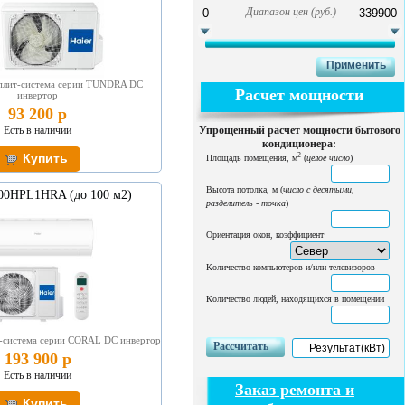
Диапазон цен (руб.)
плит-система серии TUNDRA DC
Расчет мощности
инвертор
93 200 р
Есть в наличии
Упрощенный расчет мощности бытового
кондиционера:
2
Площадь помещения, м
(
целое число
)
Высота потолка, м (
число с десятыми,
100HPL1HRA (до 100 м2)
разделитель - точка
)
Ориентация окон, коэффициент
Количество компьютеров и/или телевизоров
Количество людей, находящихся в помещении
т-система серии CORAL DC инвертор
Рассчитать
193 900 р
Есть в наличии
Заказ ремонта и